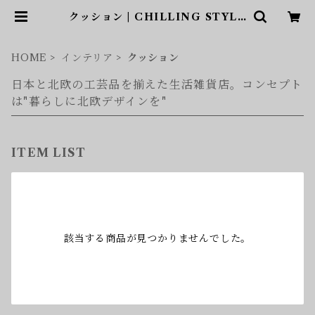
クッション | CHILLING STYLE
（チリングスタイル）和と北欧アイ
テムショップ
HOME
インテリア
クッション
日本と北欧の工芸品を揃えた生活雑貨店。コンセプト
は"暮らしに北欧デザインを"
ITEM LIST
該当する商品が見つかりませんでした。