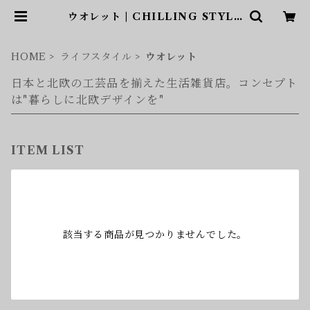
ウオレット | CHILLING STYLE
（チリングスタイル）和と北欧アイ
テムショップ
HOME
ライフスタイル
ウオレット
日本と北欧の工芸品を揃えた生活雑貨店。コンセプト
は"暮らしに北欧デザインを"
ITEM LIST
該当する商品が見つかりませんでした。