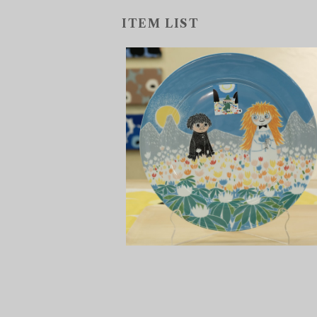
ITEM LIST
大切な人に出会ったら。ARABIA /
MOOMIN SERVING PLATE 3
0㎝ friendship
¥8,800