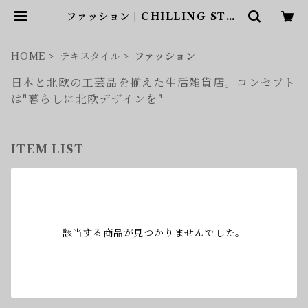
ファッション | CHILLING STYL
E（チリングスタイル）和と北欧ア
イテムショップ
HOME
テキスタイル
ファッション
日本と北欧の工芸品を揃えた生活雑貨店。コンセプト
は"暮らしに北欧デザインを"
ITEM LIST
該当する商品が見つかりませんでした。