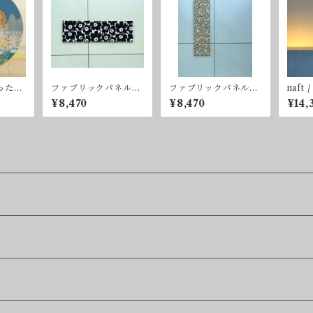
った
ファブリックパネル
ファブリックパネル
naft 
 MOO
［marimekko,mimi u
［marimekko,mimi u
e（香
¥8,470
¥8,470
¥14,
 PLA
nikko（ウニッコ）/ケ
nikko（ウニッコ）/ケ
ship
シの花］ブラック＆ホ
シの花］ベージュ×ネ
ワイト
イビー