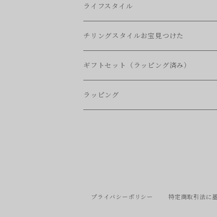
シングル
収納
ファッション
ライフスタイル
ハーフ
ファブリックパネル
バッグ
タオル
チリングスタイルお宝見つけた
ミニ(ひざ掛け)
クッション
ポーチ
ウオレット
ギフトセット（ラッピング済み）
エプロン
生活を豊かにする贈りもの
ラッピング
ちょっと贈る
ビジネスシーン
ベビー
プライバシーポリシー
特定商取引法に
結婚