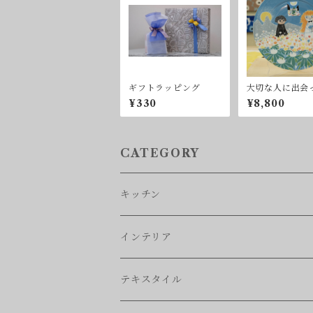
ギフトラッピング
大切な人に出会
ら。ARABIA /
¥330
¥8,800
MIN SERVING
TE 30㎝ friend
CATEGORY
キッチン
食器
インテリア
キッチンツール
ブランケット
テキスタイル