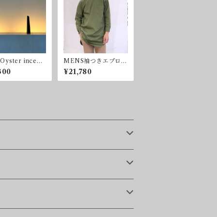
/ Oyster incens
MENS袖つきエプロン
炉）
(割烹着)
300
¥21,780