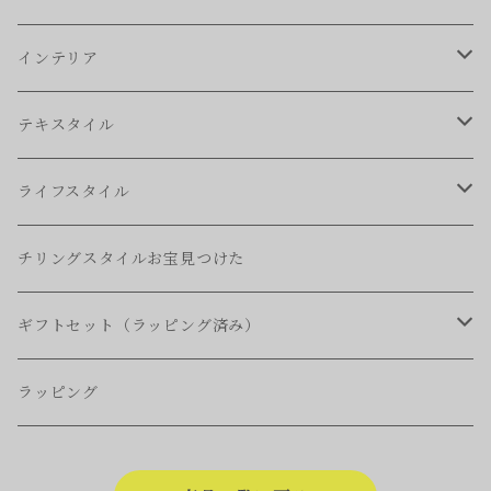
食器
インテリア
キッチンツール
ブランケット
テキスタイル
シングル
収納
ファッション
ライフスタイル
ハーフ
ファブリックパネル
バッグ
タオル
チリングスタイルお宝見つけた
ミニ(ひざ掛け)
クッション
ポーチ
ウオレット
ギフトセット（ラッピング済み）
エプロン
生活を豊かにする贈りもの
ラッピング
ちょっと贈る