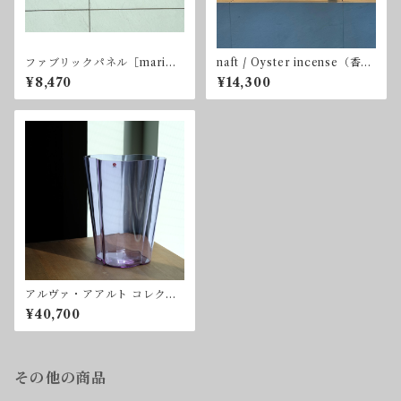
ファブリックパネル［marime
naft / Oyster incense（香
kko,mimi unikko（ウニッ
炉）
¥8,470
¥14,300
コ）/ケシの花］ブラック＆ホ
ワイト
アルヴァ・アアルト コレクシ
ョン ベース 270mm アメジス
¥40,700
ト iittala
その他の商品