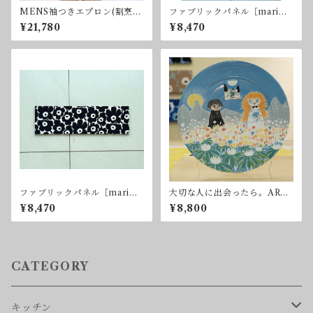
MENS袖つきエプロン(割烹
ファブリックパネル［marime
着)
kko,mimi unikko（ウニッ
¥21,780
¥8,470
コ）/ケシの花］ベージュ×ネイ
ビー
ファブリックパネル［marime
大切な人に出会ったら。ARA
kko,mimi unikko（ウニッ
BIA / MOOMIN SERVING
¥8,470
¥8,800
コ）/ケシの花］ブラック＆ホ
PLATE 30㎝ friendship
ワイト
CATEGORY
キッチン