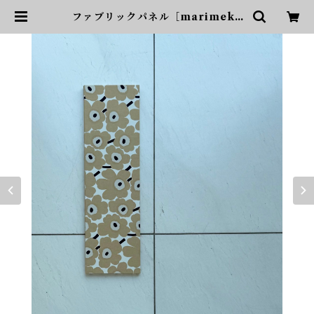
ファブリックパネル［marimekk
o,mimi unikko（ウニッコ）/ケ
シの花］ベージュ×ネイビー | CHI
LLING STYLE（チリングスタイ
ル）和と北欧アイテムショップ