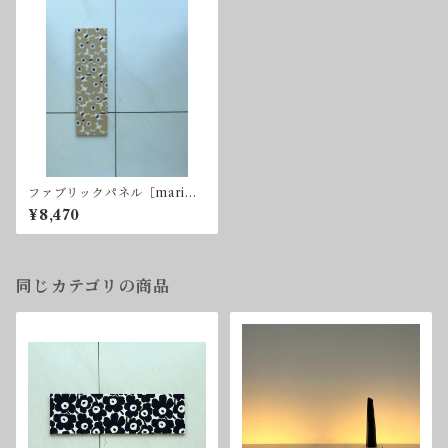
ファブリックパネル［marime
kko,mimi unikko（ウニッ
¥8,470
コ）/ケシの花］ベージュ×ネイ
ビー
同じカテゴリの商品